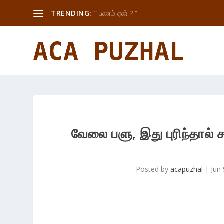
TRENDING:
” பணம் ஏன் ? “
வேலை பளு, இது புரிந்தால
Posted by
acapuzhal
|
Jun 