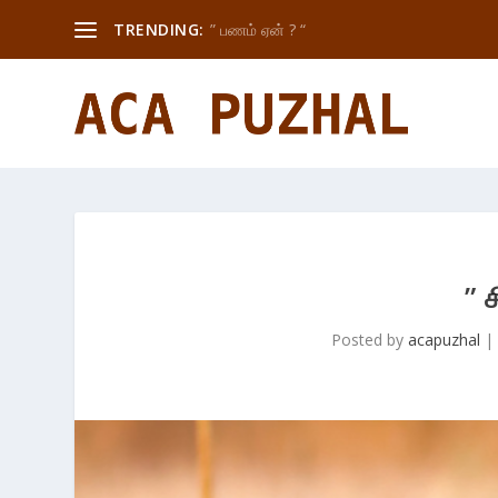
TRENDING:
” பணம் ஏன் ? “
” 
Posted by
acapuzhal
|