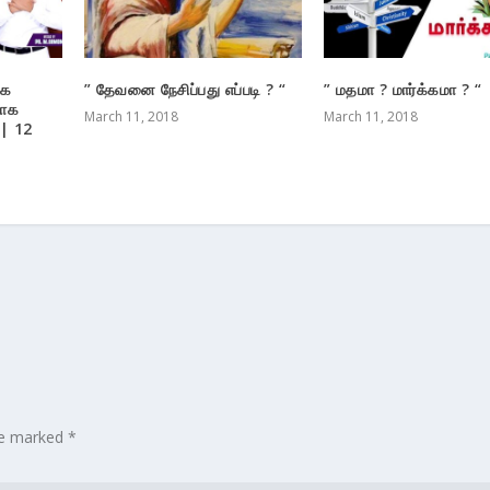
்க
” தேவனை நேசிப்பது எப்படி ? “
” மதமா ? மார்க்கமா ? “
காக
March 11, 2018
March 11, 2018
| 12
are marked
*